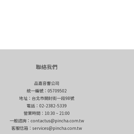
聯絡我們
品嘉音響公司
統一編號：05709502
地址：台北市開封街一段98號
電話：02-2382-5339
營業時間：10:30 ~ 21:00
一般諮詢：contactus@pincha.com.tw
客服信箱：services@pincha.com.tw