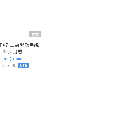
售完
 PX7 主動降噪無線
藍牙耳機
NT$9,000
T$13,700
6.6折