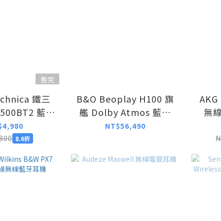
售完
echnica 鐵三
B&O Beoplay H100 旗
AKG
C500BT2 藍牙
艦 Dolby Atmos 藍牙
無
骨傳導耳機
耳罩式耳機
$4,980
NT$56,490
800
N
8.6折