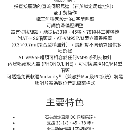
採直接驅動的直流伺服馬達（石英鎖定馬達控制）
全手動操作
鐵三角獨家設計的J字型唱臂
可調抗滑偏壓調整
設有切換旋鈕，能提供33轉、45轉、78轉共三種轉速
附AT-HS6唱頭蓋、AT-VM95EVM型立體聲唱頭
（0.3×0.7mil接合型橢圓針），能針對不同預算提供多
種選擇
AT-VM95E唱頭可相容於任何VM95系列交換針
內建唱頭放大器 (PHONO/LINE)，可切換選擇MC/MM型
唱頭
可透過免費軟體Audacity® （兼容於Mac及PC系統）將黑
膠唱片轉為數位音訊檔案格式
主要特色
石英鎖定直驅 DC 伺服馬達。
支援 33-1/3、45、78 轉。
全手動操作與 J 字型唱臂。