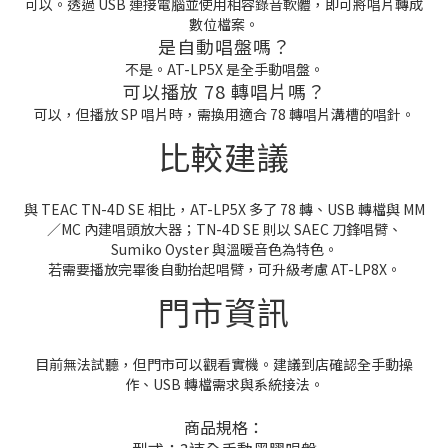
可以。透過 USB 連接電腦並使用相容錄音軟體，即可將唱片轉成
數位檔案。
是自動唱盤嗎？
不是。AT-LP5X 是全手動唱盤。
可以播放 78 轉唱片嗎？
可以，但播放 SP 唱片時，需換用適合 78 轉唱片溝槽的唱針。
比較建議
與 TEAC TN-4D SE 相比，AT-LP5X 多了 78 轉、USB 轉檔與 MM
／MC 內建唱頭放大器；TN-4D SE 則以 SAEC 刀鋒唱臂、
Sumiko Oyster 與溫暖音色為特色。
若需要播放完畢後自動抬起唱臂，可升級考慮 AT-LP8X。
門市資訊
目前無法試聽，但門市可以觀看實機。建議到店確認全手動操
作、USB 轉檔需求與系統接法。
商品規格：