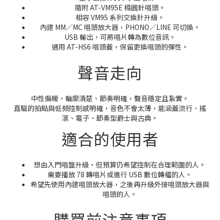
隨附 AT-VM95E 橢圓針唱頭。
相容 VM95 系列交換針升級。
內建 MM／MC 唱頭放大器，PHONO／LINE 可切換。
USB 輸出，可將唱片轉為數位音訊。
通用 AT-HS6 唱頭蓋，保留更換唱頭的彈性。
聲音走向
中性偏暖、輪廓清楚、節奏明確，聲音穩定且紮實。
直驅的拍點與低頻控制感明確，音色不會太薄，能涵蓋流行、搖
滾、電子、節奏型爵士與古典。
適合的使用者
想由入門唱盤升級，但預算仍希望控制在合理範圍的人。
需要播放 78 轉唱片或進行 USB 數位轉檔的人。
希望先使用內建唱頭放大器，之後再升級外接唱頭放大器與
唱頭的人。
購買前注意事項