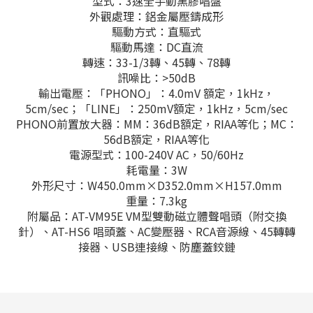
型式：3速全手動黑膠唱盤
外觀處理：鋁金屬壓鑄成形
驅動方式：直驅式
驅動馬達：DC直流
轉速：33-1/3轉、45轉、78轉
訊噪比：>50dB
輸出電壓：「PHONO」：4.0mV 額定，1kHz，
5cm/sec；「LINE」：250mV額定，1kHz，5cm/sec
PHONO前置放大器：MM：36dB額定，RIAA等化；MC：
56dB額定，RIAA等化
電源型式：100-240V AC，50/60Hz
耗電量：3W
外形尺寸：W450.0mm×D352.0mm×H157.0mm
重量：7.3kg
附屬品：AT-VM95E VM型雙動磁立體聲唱頭（附交換
針）、AT-HS6 唱頭蓋、AC變壓器、RCA音源線、45轉轉
接器、USB連接線、防塵蓋鉸鏈