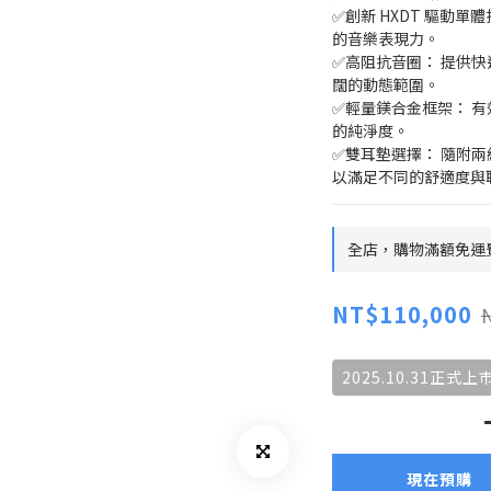
✅創新 HXDT 驅動
的音樂表現力。
✅高阻抗音圈： 提供
闊的動態範圍。
✅輕量鎂合金框架： 
的純淨度。
✅雙耳墊選擇： 隨附兩組
以滿足不同的舒適度與
全店，購物滿額免運
NT$110,000
2025.10.31正式上
現在預購