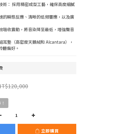
單體技術： 採用精密成型工藝，確保高度細膩
快速的瞬態反應、清晰的低頻響應，以及廣
有效吸收震動，將音染降至最低，增強聲音
耳墊（高密度天鵝絨和 Alcantara），
聆聽偏好。
費
NT$120,000
市！
立即購買