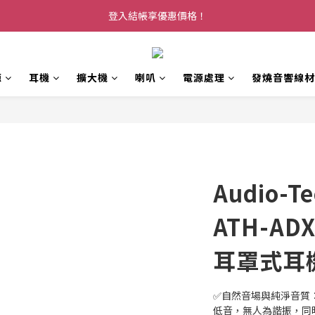
登入結帳享優惠價格！
源
耳機
擴大機
喇叭
電源處理
發燒音響線材
Audio-T
ATH-AD
耳罩式耳
✅自然音場與純淨音質
低音，無人為諧振，同