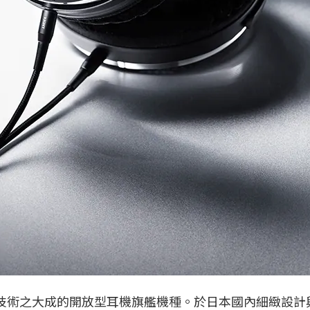
ca 集60餘年音響技術之大成的開放型耳機旗艦機種。於日本國