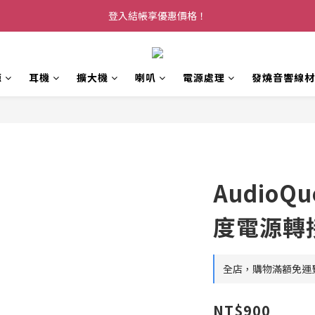
登入結帳享優惠價格！
源
耳機
擴大機
喇叭
電源處理
發燒音響線材
AudioQue
度電源轉
全店，購物滿額免運
NT$900