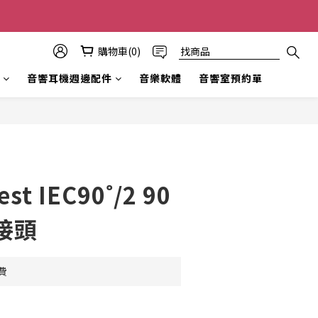
購物車(0)
音響耳機週邊配件
音樂軟體
音響室預約單
立即購買
st IEC90˚/2 90
接頭
費