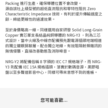
Packing 進行生產，確保導體位置不會改變。
源自該社上級型號的超低直流阻抗和零特性阻抗 Zero
Characteristic Impedance 技術，有利於提升傳輸速度之
餘，締造更線性的過濾效果。
至於身價略高一線，同樣選用自家研發 Solid Long-Grain
Copper 實芯單支長結晶純銅導體的 NRG-Y3 ，則為三芯
式設計，當中火線及中線亦配備預先跟電源插頭地端相連
的獨立鍍銀屏蔽層，配合獨立地線，有效阻隔射頻雜訊的
無情侵襲，直接改善動態及消除噪音。
NRG-Y2 將配備俗稱 8 字頭的 IEC C7 規格端子，而 NRG-
Y3 則配備 IEC 15A 規格插頭，落實於數碼音源，黑膠唱
盤以至多聲道影音中心，同樣可帶來意想不到的進帳。
您可能喜歡...