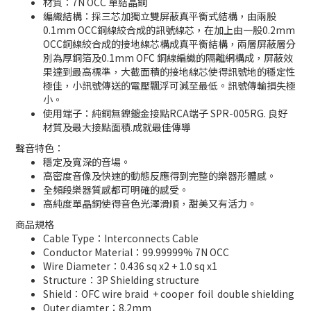
材質：7N OCC 單結晶銅
編織結構：採三芯加獨立雙屏蔽真平衡式結構，由兩股
0.1mm OCC銅線絞合成的訊號線芯，在加上由一股0.2mm
OCC銅線絞合成的接地線芯構成真平衡結構，兩層屏蔽層分
別為厚銅箔及0.1mm OFC 銅線編織的隔離網構成，屏蔽效
果達到最高標準，大截面積的接地線芯使得訊號地的穩定性
極佳，小訊號傳送的電壓飄浮可減至最低。訊號傳輸損失極
小。
使用端子：純銅無鎳鍍金接點RCA端子 SPR-005RG. 良好
材質及最大接點面積.成就最佳傳導
聲音特色：
穩定及寬深的音場。
高密度音像及快速的動態反應得到完整的樂器形體感。
全頻段樂器質感都可明確的感受。
高純度單晶銅使得音色光澤滑順，甜美又有活力。
商品規格
Cable Type：Interconnects Cable
Conductor Material：99.99999% 7N OCC
Wire Diameter：0.436 sq x2 + 1.0 sq x1
Structure：3P Shielding structure
Shield：OFC wire braid + cooper foil double shielding
Outer diamter：8.2mm