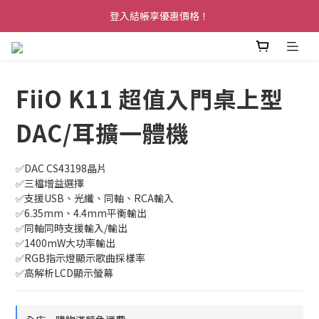
登入結帳享優惠價格！
FiiO K11 超值入門桌上型
DAC/耳擴一體機
✅DAC CS43198晶片 
✅三檔增益選擇
✅支援USB、光纖、同軸、RCA輸入
✅6.35mm、4.4mm平衡輸出
✅同軸同時支援輸入/輸出
✅1400mW大功率輸出
✅RGB指示燈顯示歌曲採樣率
✅高解析LCD顯示螢幕