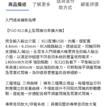
送貨及付
商品描述
了解更多
顧客評價
款方式
入門級桌擴新指標
【FiiO K11桌上型耳機功率擴大機】
齊全輸入輸出介面 ｜ K11配備USB、光纖，還配置
4.4mm、6.35mm、RCA線路輸出，透過設定，同軸同時
支援輸入/輸出。比眾多入門級擴大機更齊全的輸入輸出
介面，以滿足你組建不同音訊系統的豐富使用需求。
1400mW大功率 強勁驅動 ｜ 在32Ω負載下，平衡輸出功
率高達1400mW，如此強勁的推力，可輕鬆推平頭塞耳機
及耳罩式耳機，為你還原更豐富的音樂細節。
三檔增益 三條曲線 ｜ 擁有三檔獨立增益，每檔增益分別
對應獨立的音量曲線，不僅能提升不同阻抗耳機的聆聽體
驗，還能進一步適配各類平頭塞耳機及耳罩式耳機。
專業音訊放大/供電系統 ｜ 具備完整的專業音訊放大電