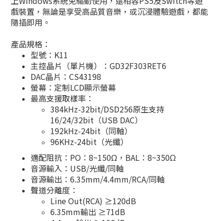
上Windows系統免驅動使用，還相容PS5及Switch等遊
戲裝置，無論是享受高品質音樂，或沉浸體驗遊戲，都能
隨插即用。
產品規格：
型號：K11
主控晶片（單片機）：GD32F303RET6
DAC晶片：CS43198
螢幕：定制LCD顯示螢幕
最高支援取樣率：
384kHz-32bit/DSD256原生支持
16/24/32bit（USB DAC）
192kHz-24bit（同軸）
96KHz-24bit（光纖）
適配阻抗：PO：8~150Ω，BAL：8~350Ω
音源輸入：USB/光纖/同軸
音源輸出：6.35mm/4.4mm/RCA/同軸
聲道分離度：
Line Out(RCA) ≥120dB
6.35mm輸出 ≥71dB