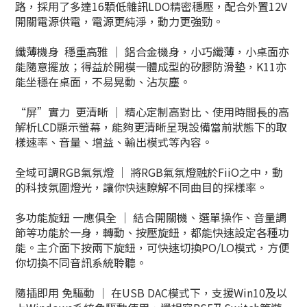
路，採用了多達16顆低雜訊LDO精密穩壓，配合外置12V
開關電源供電，電源更純淨，動力更強勁。
纖薄機身 穩重高雅 ｜ 鋁合金機身，小巧纖薄，小桌面亦
能隨意擺放；得益於開模一體成型的矽膠防滑墊，K11亦
能坐穩在桌面，不易晃動、沾灰塵。
“屏”實力 更清晰 ｜ 精心定制高對比、使用時間長的高
解析LCD顯示螢幕，能夠更清晰呈現設備當前狀態下的取
樣速率、音量、增益、輸出模式等內容。
全域可調RGB氣氛燈 ｜ 將RGB氣氛燈融於FiiO之中，動
的科技氛圍燈光，讓你快速瞭解不同曲目的採樣率。
多功能旋鈕 一應俱全 ｜ 結合開關機、選單操作、音量調
節等功能於一身，轉動、按壓旋鈕，都能快速設定各種功
能。主介面下按兩下旋鈕，可快速切換PO/LO模式，方便
你切換不同音訊系統聆聽。
隨插即用 免驅動 ｜ 在USB DAC模式下，支援Win10及以