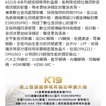
AS318-B系列超低相噪飛秒晶振，能夠降低相位雜訊對音
頻訊號的影響，帶來更純淨穩定的聲音表現。
專業數位音訊處理架構：採用強悍的四核FPGA，並以此
為高規格數位訊號處理中樞，通過兩組I2S通道傳輸到雙
ES9039SPRO，保證了數位音訊核心的運作。
全局時鐘同源管理：數位訊號傳輸保持高精度、低抖動，
音訊流更加純淨穩定，聲音更為清澈。
全平衡音訊架構：從DAC解碼、I/V轉換、低通濾波、耳擴
驅動，全程均由全差分的訊號處理，此外IV、LPF、前級
擴流等部分還採用多顆精密運放晶片，包括OPA2211、
OPA1602，以保證K19超強性能的穩定輸出。
六大工作模式：USB解碼、藍牙解碼、光纖解碼、同軸解
碼、HDMI解碼、HDMI ARC。