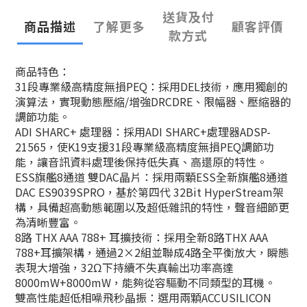
送貨及付
商品描述
了解更多
顧客評價
款方式
商品特色：
31段專業級高精度無損PEQ：採用DEL技術，應用獨創的
演算法，實現動態壓縮/增強DRCDRE、限幅器、壓縮器的
調節功能。
ADI SHARC+ 處理器：採用ADI SHARC+處理器ADSP-
21565，使K19支援31段專業級高精度無損PEQ調節功
能，讓音訊資料處理後保持低失真、高還原的特性。
ESS旗艦8通道 雙DAC晶片：採用兩顆ESS全新旗艦8通道
DAC ES9039SPRO，基於第四代 32Bit HyperStream架
構，具備超高動態範圍以及超低雜訊的特性，聲音細節更
為清晰豐富。
8路 THX AAA 788+ 耳擴技術：採用全新8路THX AAA
788+耳擴架構，通過2×2組並聯成4路全平衡放大，瞬態
表現大增強，32Ω下持續不失真輸出功率高達
8000mW+8000mW，能夠從容驅動不同類型的耳機。
雙高性能超低相噪飛秒晶振：選用兩顆ACCUSILICON