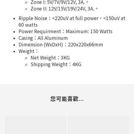
Zone I: 5V/7V/9V/12V, 3A.。
Zone II: 12V/15V/19V/24V, 3A.。
Ripple Noise：<220uV at full power，<150uV at
60 watts
Power Requirment：Maximum: 150 Watts
Casing：All Aluminum
Dimension (WxDxH)：220x220x66mm
Weight：
Net Weight：3KG
Shipping Weight：4KG
您可能喜歡...