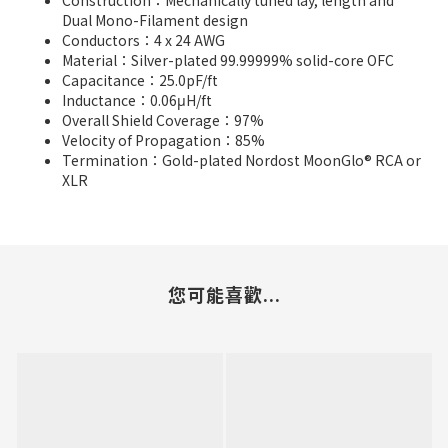
Construction：Mechanically tuned lay, length and
Dual Mono-Filament design
Conductors：4 x 24 AWG
Material：Silver-plated 99.99999% solid-core OFC
Capacitance：25.0pF/ft
Inductance：0.06μH/ft
Overall Shield Coverage：97%
Velocity of Propagation：85%
Termination：Gold-plated Nordost MoonGlo® RCA or
XLR
您可能喜歡...