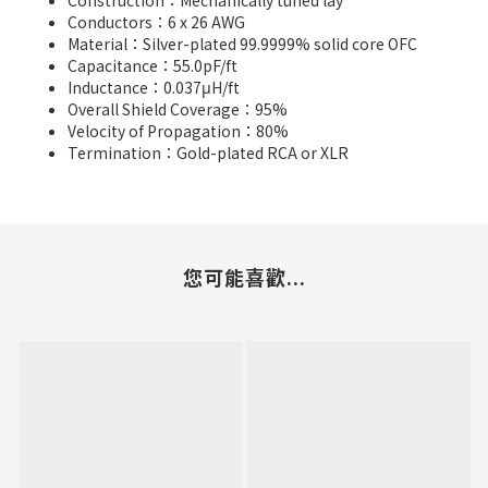
Construction：Mechanically tuned lay
Conductors：6 x 26 AWG
Material：Silver-plated 99.9999% solid core OFC
Capacitance：55.0pF/ft
Inductance：0.037μH/ft
Overall Shield Coverage：95%
Velocity of Propagation：80%
Termination：Gold-plated RCA or XLR
您可能喜歡...