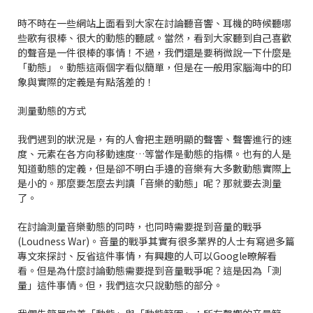
時不時在一些網站上面看到大家在討論聽音響、耳機的時候聽哪
些歌有很棒、很大的動態的聽感。當然，看到大家聽到自己喜歡
的聲音是一件很棒的事情！不過，我們還是要稍微說一下什麼是
「動態」。動態這兩個字看似簡單，但是在一般用家腦海中的印
象與實際的定義是有點落差的！
測量動態的方式
我們遇到的狀況是，有的人會把主題明顯的聲響、聲響進行的速
度、元素在各方向移動速度…等當作是動態的指標。也有的人是
知道動態的定義，但是卻不明白手邊的音樂有大多數動態實際上
是小的。那麼要怎麼去判讀「音樂的動態」呢？那就要去測量
了。
在討論測量音樂動態的同時，也同時需要提到音量的戰爭
(Loudness War)。音量的戰爭其實有很多業界的人士有寫過多篇
專文來探討、反省這件事情，有興趣的人可以Google暸解看
看。但是為什麼討論動態需要提到音量戰爭呢？這是因為「測
量」這件事情。但，我們這次只說動態的部分。