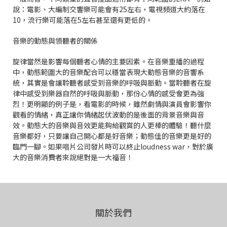
說：電影、大編制交響樂可能會有25左右，電視頻道大約落在
10，流行樂可能落在5左右甚至還有更低的。
音樂的動態與領聽者的關係
旋律當然是影響每個聽者心情的主要因素。在音樂重播的過程
中，動態範圍大的音樂配合可以穩當表現大動態音樂的音響系
統，其實是會讓聆聽者感受到音樂的呼吸與脈動。當聆聽者在旋
律中感受到樂器自然的呼吸與脈動，那份心情的感受會更為強
烈！更明顯的例子是，看電影的時候，雖然劇情與演員會影響你
觀看的情緒，真正讓你情緒起伏波動的是後面的背景音樂與音
效。動態大的音樂與音效更能夠給觀賞的人更棒的體驗！聽什麼
音樂都好，只要讓自己開心都是好音樂；動態佳的音樂更是好的
臨門一腳。如果唱片公司發片時可以終止loudness war，對於廣
大的音樂消費者來說絕對是一大福音！
關於我們