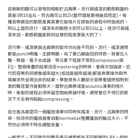
從剛剛的圖可以發現到相較於古典樂，流行與搖滾的動態範圍約
莫是3到10左右，而古典可以到25(當然還是要視曲目而定)。每
種音樂類型的動態差異其實也是唱片在錄製的過程中所造成的。
所以上面的流行、搖滾有的動態大的可以到10以上，就流行與搖
滾來說，動態範圍能夠到這樣的程度算是大的了！
流行樂、搖滾樂與古典樂的製作方向是不同的。流行、搖滾通常
都是punch明確、主題明顯，為了要凸顯曲目的特色，就會在人
聲、樂器、電子合成器…等元素下程度不等的compressor與
EQ，整個堆疊的結果送至mastering的時候，會再次加強過。近
代的音樂的訊號會越來越大(或說是越來越滿)都是商業操作與市
場需求所呈現出來的結果。導致很多人聽部分音樂會錯把相對刺
激的聲音當作是動態大。面對古典樂或是acoutics演奏的唱片
時，後製的過程必須保留空間給樂器呼吸，通常會在不得已的狀
況下才去稍作點點compressing。
這也是為甚麼同一個播放清單中同時有搖滾、流行、古典樂的時
候，除非你的播放器會自動normalize整體播放的輸出大小，不
然你必須時不時去調整音量。
一般而言，不同類型的聲音產品通常都有不同範圍的LRA。例如