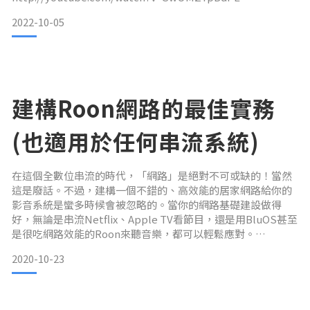
2022-10-05
這裡要先說，如同影片中有提到，大部分的狀況下，Roon
Core會幫用戶自動設定，然後就可以開心使用Roon ARC的功
能了。
不過，總是會有不順的時候。一般而言，如果遇到無法設定完
成的問題，通常在Router或是Wi-Fi Router設定「Port
建構Roon網路的最佳實務
Forwarding」就可以了。設定方式請參
(也適用於任何串流系統)
在這個全數位串流的時代，「網路」是絕對不可或缺的！當然
這是廢話。不過，建構一個不錯的、高效能的居家網路給你的
影音系統是蠻多時候會被忽略的。當你的網路基礎建設做得
好，無論是串流Netflix、Apple TV看節目，還是用BluOS甚至
是很吃網路效能的Roon來聽音樂，都可以輕鬆應對。
2020-10-23
無論你家的大小、音響系統大小，重要的串流器材我們建議：
NAS、Roon Core、Apple TV⋯⋯等，都用有線連接。