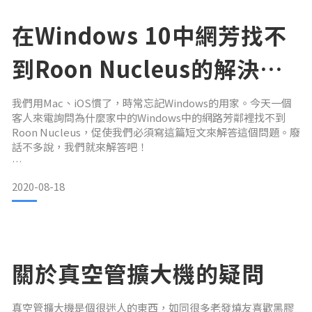
盡可能避免用Wi-Fi的方式連結你的串流機跟Roon。
在Windows 10中網芳找不
有的人可能會覺得這樣
到Roon Nucleus的解決方
式
我們用Mac、iOS慣了，時常忘記Windows的用家。今天一個
客人來電詢問為什麼家中的Windows中的網路芳鄰裡找不到
Roon Nucleus，促使我們必須寫這篇短文來解答這個問題。廢
話不多說，我們就來解答吧！
解決前，先說明為什麼網芳會找不到Roon Nucleus？
2020-08-18
因為Nucleus是使用一個叫做「Samba」的檔案傳輸通訊協
定，而Windows 10預設是沒有開啟這個功能。所以，我們接下
來就要說明怎麼開啟這個功能。
在Windows 10中開啟Samba
關於真空管擴大機的疑問
我們參考了華碩的官網
真空管擴大機是個很迷人的東西，如同很多老發燒友喜歡黑膠