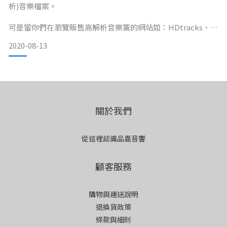
析)音樂檔案。
可是當你們在瀏覽販售高解析音樂黨的網站如：HDtracks、
Hiresaudio.com…等，會發現到有的專輯提供的格式有：
2020-08-13
44.1kHz/16bit、48kHz/24bit、96kHz/24bit、
192kHz/24bit甚至是352.8kHz(DXD)與DSD。通常大家看到最
高規格的檔案，就會興高采烈的直接買最高的。等等！先別這
麼急！買高解析音樂其實有一些事情
關於我們
從這裡認識品嘉音響
顧客服務
購物與運送說明
退換貨政策
條款與細則