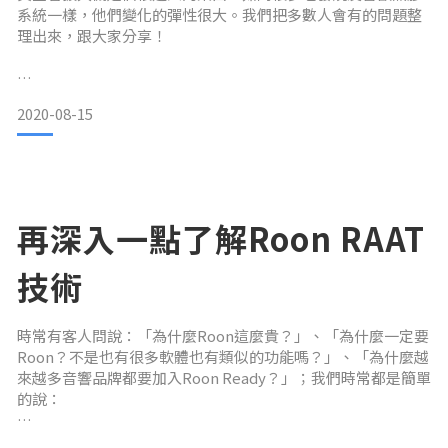
系統一樣，他們變化的彈性很大。我們把多數人會有的問題整
理出來，跟大家分享！
管機要預熱？
2020-08-15
其實現在管機開機一分鐘左右就會達到可以正常運作的溫度。
不過呢，你會發現15到20分鐘後聲音會比較好聽。
管機可以開整天嗎？
再深入一點了解Roon RAAT
我們強烈建議管機不要開整天，要使用的時候才開，不用的時
技術
候就關機。長期長時間開機不關機的話，可能會造成電供過熱
或是管子消耗故障……等問題。
時常有客人問說：「為什麼Roon這麼貴？」、「為什麼一定要
Roon？不是也有很多軟體也有類似的功能嗎？」、「為什麼越
管機會有哼聲或是底噪怎麼辦？
來越多音響品牌都要加入Roon Ready？」；我們時常都是簡單
的說：
通常是兩種情況