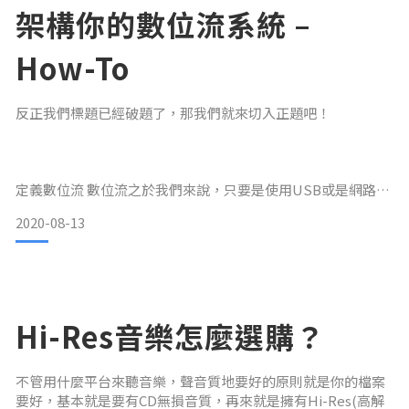
CD Rip
架構你的數位流系統 –
How-To
反正我們標題已經破題了，那我們就來切入正題吧！
定義數位流 數位流之於我們來說，只要是使用USB或是網路方
式來接收傳遞音樂訊號的系統，我們就可以稱它為數位流。當
2020-08-13
然，雖然CD也是數位裝置，這是以傳遞途徑與操作方式來做切
割。建構你的數位流系統 我們這裡分兩個部分來談：建構一個
全新的系統跟把現有的音響系統純數位化。在討論之前，有些
先決條件要先有，才能確保你的系統是future proof。
Hi-Res音樂怎麼選購？
要有網路：網路當然是現在生活中的必需品。
不管用什麼平台來聽音樂，聲音質地要好的原則就是你的檔案
要有NAS或是音響專用的音樂伺服器：如果有基本的電
要好，基本就是要有CD無損音質，再來就是擁有Hi-Res(高解