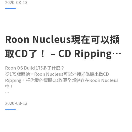
2020-08-13
使用者體驗很棒
音質很好
有很棒的多房間系統管理
​但實際上，當我們越深入去了解Roon，就越發現更多使用
Roon Nucleus現在可以擷
Roon原因。那這篇文章就是要深入來解釋Roon的播放方式的
核心技術。
取CD了！ – CD Ripping
Roon的主要技術就是一個叫做RAAT (Roon Advanced Audio
with Roon
Transport)的技術。而RAA
Roon OS Build 175多了什麼？
從175版開始，Roon Nucleus可以外接光碟機來做CD
Ripping，把你愛的實體CD收藏全部儲存在Roon Nucleus
中！
Hardware Support 硬體支援與相容性
2020-08-13
包含Roon Nucleus在內，市面上很多具備Roon OS的器材並
沒有內建光碟機，所以，你現在可以選購外接的USB光碟機到
Roon OS的器材。你也可以嘗試使用市面上的DVD、藍光、
CD-RW光碟機接在具備Roon OS的器材上來擷取CD。