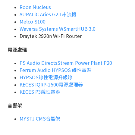
Roon Nucleus
AURALiC Aries G2.1串流機
Melco S100
Waversa Systems WSmartHUB 3.0
Draytek 2920n Wi-Fi Router
電源處理
PS Audio DirectsStream Power Plant P20
Ferrum Audio HYPSOS 線性電源
HYPSOS線性電源升級線
KECES IQRP-1500電源處理器
KECES P3線性電源
音響架
MYSTJ CMS音響架