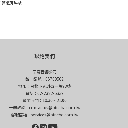
品質還有屏蔽
聯絡我們
品嘉音響公司
統一編號：05709502
地址：台北市開封街一段98號
電話：02-2382-5339
營業時間：10:30 ~ 21:00
一般諮詢：contactus@pincha.com.tw
客服信箱：services@pincha.com.tw