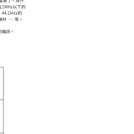
重要了。為什
1MHz以下的
.1kHz的
的線材⋯⋯等。
的雜訊。