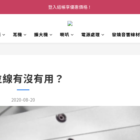
登入結帳享優惠價格！
源
耳機
擴大機
喇叭
電源處理
發燒音響線材
位線有沒有用？
2020-08-20