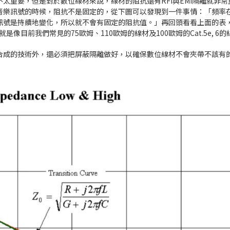
太重要，但是對於數位線材來說，線材的阻抗還有RFI與EMI隔離就非常
樂訊號的時候，阻抗不是固定的，從下圖可以發現到一件事情：「頻率在
號是持續地變化，所以就不會有固定的阻抗值。」再回頭看看上面的表，44
像目前我們常見的75歐姆、110歐姆的線材及100歐姆的Cat.5e, 6
合成的技術外，還必須把屏蔽隔離做好，以確保數位線材不會夾帶不該有