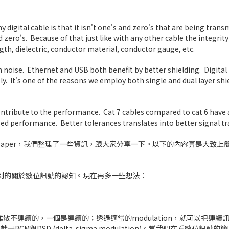
 digital cable is that it isn't one's and zero's that are being transm
ero's. Because of that just like with any other cable the integrity 
gth, dielectric, conductor material, conductor gauge, etc.
 noise. Ethernet and USB both benefit by better shielding. Digital
y. It's one of the reasons we employ both single and dual layer shi
 contribute to the performance. Cat 7 cables compared to cat 6 have 
ed performance. Better tolerances translates into better signal tr
aper，我們整理了一些資訊，跟大家分享一下。以下的內容算是大致上
到的關於數位訊號的認知。現在再多一些想法：
不連續的，一個是連續的；透過適當的modulation，就可以把連續
CM與DSD (delta-sigma modulation)。當我們在看數位訊號