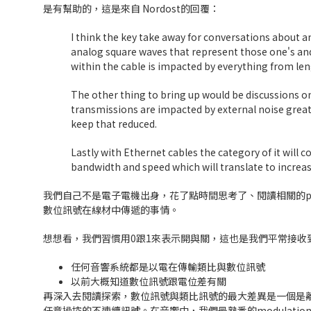
是有幫助的，這是來自 Nordost的回覆：
I think the key take away for conversations about any
analog square waves that represent those one's and z
within the cable is impacted by everything from len
The other thing to bring up would be discussions on
transmissions are impacted by external noise greatl
keep that reduced.
Lastly with Ethernet cables the category of it will
bandwidth and speed which will translate to increas
我們自己不是電子電機出身，花了點時間思考了、閱讀相關的p
數位訊號在線材中傳遞的事情。
想想看，我們習慣用0跟1來表示開與關，這也是我們平常接收
任何音響系統都是以電在傳輸類比與數位訊號
以前大概知道數位訊號跟電位差有關
再深入去閱讀探索，數位訊號與類比訊號的最大差異是一個是離散
任意操控的不連續訊號。在音響中，我們最熟悉的modulation就是P