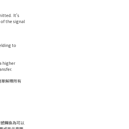
itted. It's
of the signal
elding to
a higher
ansfer.
簡單解釋所有
訊號轉換為可以
的簡圖或是示意圖