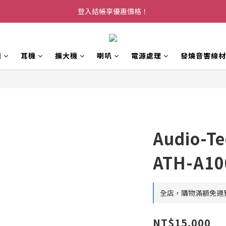
登入結帳享優惠價格！
源
耳機
擴大機
喇叭
電源處理
發燒音響線材
Audio-T
ATH-A1
全店，購物滿額免運
NT$15,000