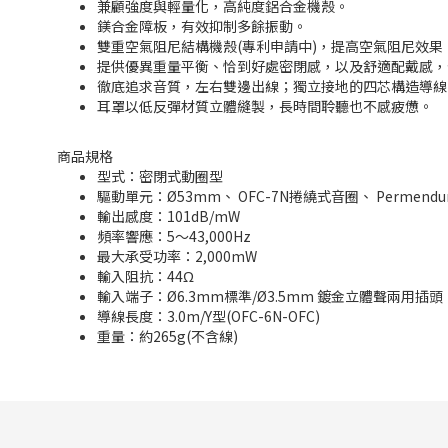
兼顧強度與輕量化，高純度鋁合金機殼。
鎂合金障板，有效抑制多餘振動。
雙重空氣阻尼結構機殼(專利申請中)，提高空氣阻尼效
提供優異重量平衡、恰到好處密閉感，以及舒適配戴感，
徹底追求音質，左右雙邊出線；獨立接地的四芯構造導
耳罩以低反彈材質立體縫製，長時間聆聽也不感疲憊。
商品規格
型式：密閉式動圈型
驅動單元：Ø53mm、 OFC-7N捲繞式音圈、 Permend
輸出感度：101dB/mW
頻率響應：5～43,000Hz
最大承受功率：2,000mW
輸入阻抗：44Ω
輸入端子：Ø6.3mm標準/Ø3.5mm 鍍金立體聲兩用插頭
導線長度：3.0m/Y型(OFC-6N-OFC)
重量：約265g(不含線)