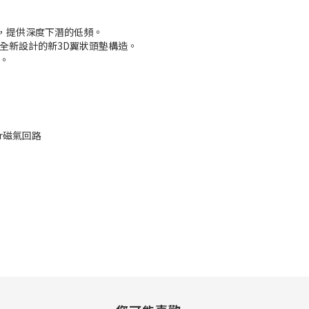
果，提供深度下潛的低頻。
全新設計的新3D翼狀頭墊構造。
線。
ur磁氣回路